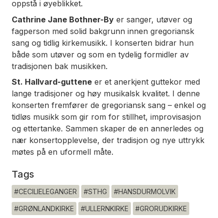
oppstå i øyeblikket.
Cathrine Jane Bothner-By
er sanger, utøver og
fagperson med solid bakgrunn innen gregoriansk
sang og tidlig kirkemusikk. I konserten bidrar hun
både som utøver og som en tydelig formidler av
tradisjonen bak musikken.
St. Hallvard-guttene
er et anerkjent guttekor med
lange tradisjoner og høy musikalsk kvalitet. I denne
konserten fremfører de gregoriansk sang – enkel og
tidløs musikk som gir rom for stillhet, improvisasjon
og ettertanke. Sammen skaper de en annerledes og
nær konsertopplevelse, der tradisjon og nye uttrykk
møtes på en uformell måte.
Tags
#CECILIELEGANGER
#STHG
#HANSDURMOLVIK
#GRØNLANDKIRKE
#ULLERNKIRKE
#GRORUDKIRKE