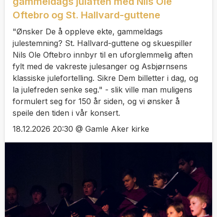
gammeldags julaften med Nils Ole
Oftebro og St. Hallvard-guttene
"Ønsker De å oppleve ekte, gammeldags
julestemning? St. Hallvard-guttene og skuespiller
Nils Ole Oftebro innbyr til en uforglemmelig aften
fylt med de vakreste julesanger og Asbjørnsens
klassiske julefortelling. Sikre Dem billetter i dag, og
la julefreden senke seg." - slik ville man muligens
formulert seg for 150 år siden, og vi ønsker å
speile den tiden i vår konsert.
18.12.2026 20:30 @ Gamle Aker kirke