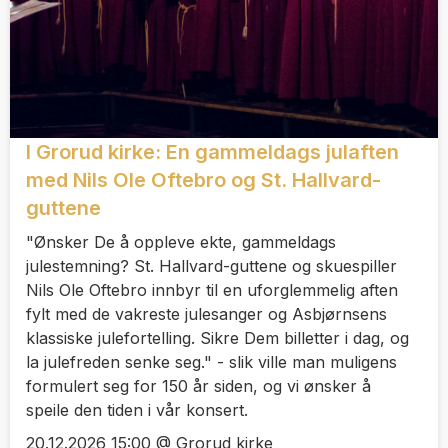
I Grorud kirke: En gammeldags julaften
med Nils Ole Oftebro og St. Hallvard-
guttene
"Ønsker De å oppleve ekte, gammeldags
julestemning? St. Hallvard-guttene og skuespiller
Nils Ole Oftebro innbyr til en uforglemmelig aften
fylt med de vakreste julesanger og Asbjørnsens
klassiske julefortelling. Sikre Dem billetter i dag, og
la julefreden senke seg." - slik ville man muligens
formulert seg for 150 år siden, og vi ønsker å
speile den tiden i vår konsert.
20.12.2026 15:00 @ Grorud kirke