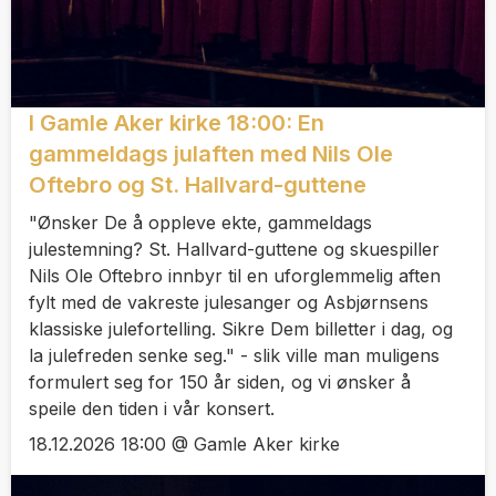
I Gamle Aker kirke 18:00: En
gammeldags julaften med Nils Ole
Oftebro og St. Hallvard-guttene
"Ønsker De å oppleve ekte, gammeldags
julestemning? St. Hallvard-guttene og skuespiller
Nils Ole Oftebro innbyr til en uforglemmelig aften
fylt med de vakreste julesanger og Asbjørnsens
klassiske julefortelling. Sikre Dem billetter i dag, og
la julefreden senke seg." - slik ville man muligens
formulert seg for 150 år siden, og vi ønsker å
speile den tiden i vår konsert.
18.12.2026 18:00 @ Gamle Aker kirke