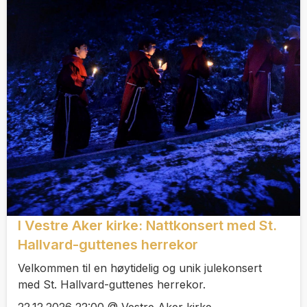
I Vestre Aker kirke: Nattkonsert med St.
Hallvard-guttenes herrekor
Velkommen til en høytidelig og unik julekonsert
med St. Hallvard-guttenes herrekor.
22.12.2026 22:00 @ Vestre Aker kirke